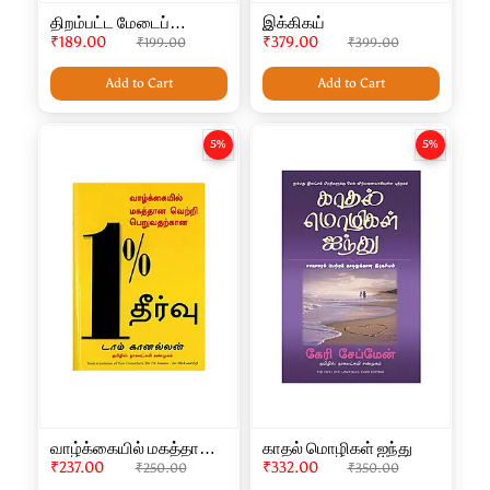
திறம்பட்ட மேடைப்
இக்கிகய்
பேச்சாளராக எளிய மற்றும்
₹189.00
₹379.00
₹199.00
₹399.00
விரைவான வழி
Add to Cart
Add to Cart
5%
5%
வாழ்க்கையில் மகத்தான
காதல் மொழிகள் ஐந்து
வெற்றி பெறுவதற்கான 1%
₹237.00
₹332.00
₹250.00
₹350.00
தீர்வு