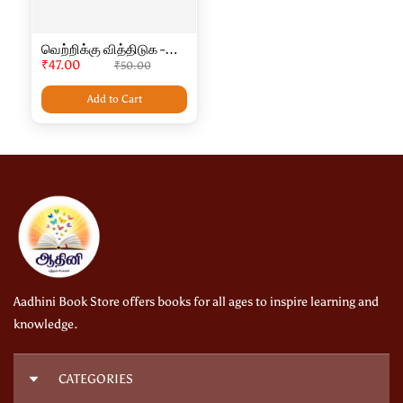
வெற்றிக்கு வித்திடுக -
Vetriku Viththiduka -
₹47.00
₹50.00
Crown size
Add to Cart
Aadhini Book Store offers books for all ages to inspire learning and
knowledge.
CATEGORIES