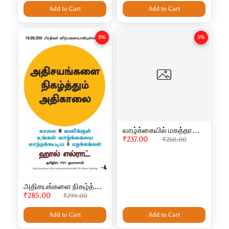
Add to Cart
Add to Cart
5%
5%
வாழ்க்கையில் மகத்தான
வெற்றி பெறுவதற்கான 1%
₹237.00
₹250.00
தீர்வு - 1% theervu
அதிசயங்களை நிகழ்த்தும்
அதிகாலை -
₹285.00
₹299.00
Athisayankalai
nigalthum athikalai
Add to Cart
Add to Cart