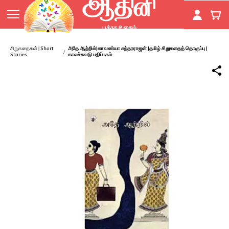
Skip to
main
content
சிறுகதைகள் | Short
அதே ஆற்றில்|லாவண்யா சுந்தரராஜன் |தமிழ் சிறுகதைத் தொகுப்பு |
/
Stories
காலச்சுவடு பதிப்பகம்