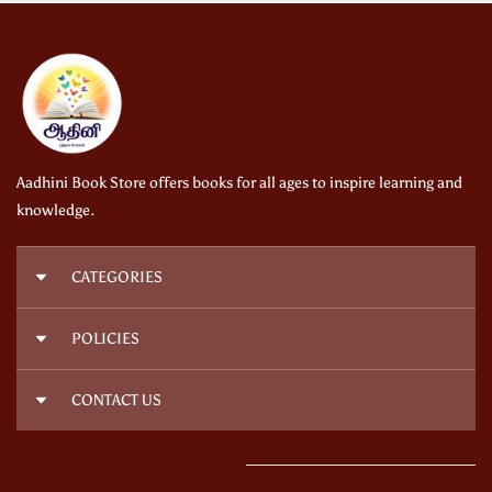
Aadhini Book Store offers books for all ages to inspire learning and
knowledge.
CATEGORIES
நாவல்கள் | Novels
POLICIES
அறிவியல் | Science
குழந்தைகள் | Kids Books
Privacy Policy
CONTACT US
ஆரோக்கியம் | Health
Shipping Policy
இதழ்கள் | Magazines
Terms and Conditions
Email :
aadhinibookworld@gmail.com
Refund Policy
Phone :
+91
8668120188