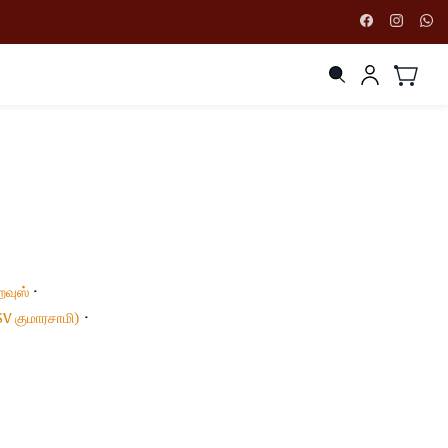
ஹவுஸ்
SV குமாரசாமி)