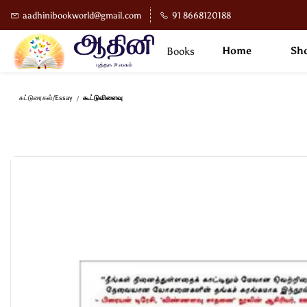
Skip to
aadhinibookworld@gmail.com
91 8668120188
main
content
Home
Sho
Books
கட்டுரைகள்/Essay
கூட்டுவிளைவு
/