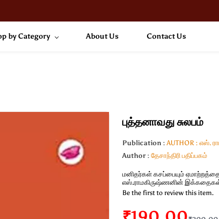
p by Category
About Us
Contact Us
புத்தனாவது சுலபம்
Publication :
AUTHOR : எஸ். ர
Author :
தேசாந்திரி பதிப்பகம்
மனிதர்கள் கசப்பையும் ஏமாற்றத்த
எஸ்.ராமகிருஷ்ணனின் இக்கதைகள
Be the first to review this item.
₹190.00