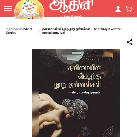
Skip to
main
content
சிறுகதைகள் | Short
தனிமையின் வீட்டிற்கு நூறு ஜன்னல்கள் -Thanimaiyin veetirku
/
Stories
nooru jannalgal